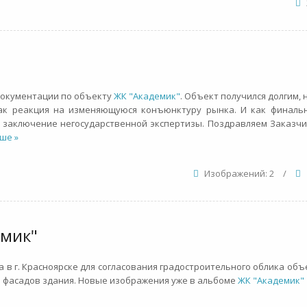
документации по объекту
ЖК "Академик"
. Объект получился долгим, 
ак реакция на изменяющуюся конъюнктуру рынка. И как финальн
 заключение негосударственной экспертизы. Поздравляем Заказчи
ше »
Изображений: 2
/
емик"
 в г. Красноярске для согласования градостроительного облика объе
 фасадов здания. Новые изображения уже в альбоме
ЖК "Академик"