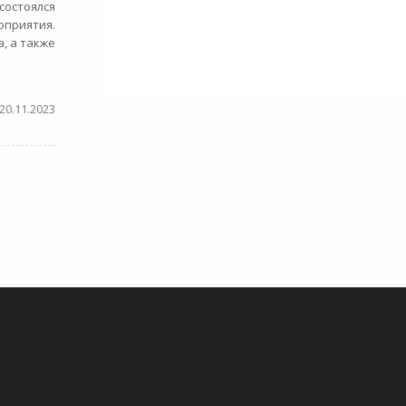
остоялся
приятия.
, а также
20.11.2023