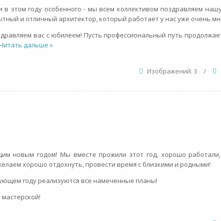
и в этом году особенного - мы всем коллективом поздравляем наш
тный и отличный архитектор, который работает у нас уже очень мн
здравляем вас с юбилеем! Пусть профессиональный путь продолжае
Читать дальше »
Изображений: 3
/
щим новым годом! Мы вместе прожили этот год, хорошо работали
желаем хорошо отдохнуть, провести время с близкими и родными!
дующем году реализуются все намеченные планы!
 мастерской!