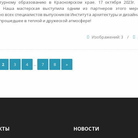
урному образованию в Красноярском крае. 17 октября 2023г. с
 Наша мастерская выступила одним из партнеров этого меро
о всех специалистов выпускников Института архитектуры и дизайна
прошедшее в теплой и дружеской атмосфере!
Изображений: 3
/
2
3
4
...
7
8
»
КТЫ
НОВОСТИ