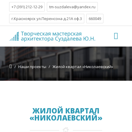
+7 (391) 212-12-29
tm-suzdaleva@yandex.ru
г.Красноярск ул.Перенсона д.21А оф.3
660049
/
Наши проекты
/
Жилой квартал «Николаевский»
ЖИЛОЙ КВАРТАЛ
«НИКОЛАЕВСКИЙ»